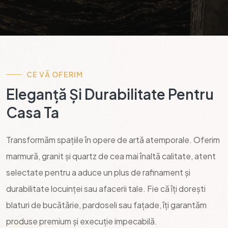
CE VĂ OFERIM
Eleganță Și Durabilitate Pentru
Casa Ta
Transformăm spațiile în opere de artă atemporale. Oferim
marmură, granit și quartz de cea mai înaltă calitate, atent
selectate pentru a aduce un plus de rafinament și
durabilitate locuinței sau afacerii tale. Fie că îți dorești
blaturi de bucătărie, pardoseli sau fațade, îți garantăm
produse premium și execuție impecabilă.