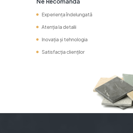
Ne Recomandă
Experiența îndelungată
Atenția la detalii
Inovația și tehnologia
Satisfacția clienților