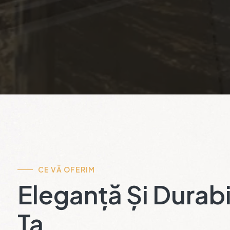
CE VĂ OFERIM
Eleganță Și Durabi
Ta