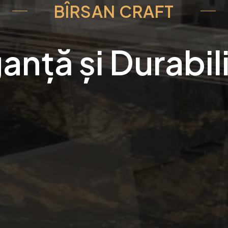
BÎRSAN CRAFT
anță și Durabil