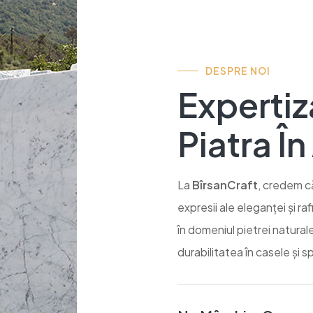
DESPRE NOI
Expertiz
Piatra În
La
BîrsanCraft
, credem că
expresii ale eleganței și r
în domeniul pietrei natur
durabilitatea în casele și sp