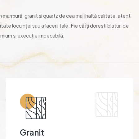
marmură, granit și quartz de cea mai înaltă calitate, atent
te locuinței sau afacerii tale. Fie că îți dorești blaturi de
emium și execuție impecabilă.
Granit