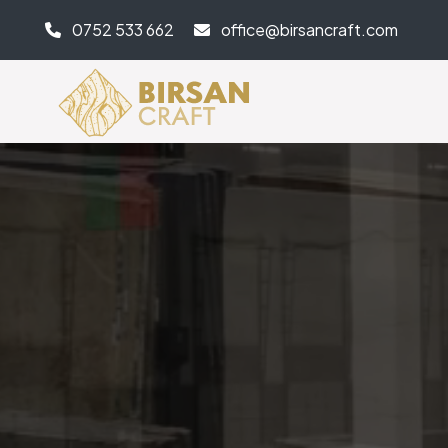
0752 533 662
office@birsancraft.com